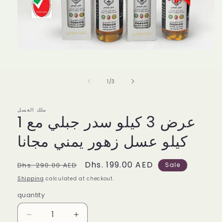
Open
media
1
in
of
1
/
3
modal
ملك العسل
عرض 3 كيلو سدر جبلي مع 1
كيلو عسل زهور يمني مجانا
Regular
Sale
Dhs. 199.00 AED
Dhs. 290.00 AED
Sale
price
price
Shipping
calculated at checkout.
quantity
Decrease
Increase