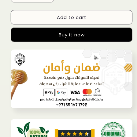
quantity
quantity
for
for
Add to cart
عرض
عرض
3
3
كيلو
كيلو
Buy it now
سدر
سدر
جبلي
جبلي
مع
مع
1
1
كيلو
كيلو
عسل
عسل
زهور
زهور
يمني
يمني
مجانا
مجانا