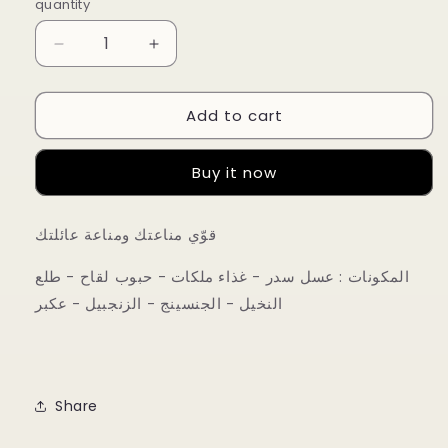
quantity
Decrease
Increase
quantity
quantity
for
for
Add to cart
خلطة
خلطة
العسل
العسل
الطبيعية
الطبيعية
Buy it now
للتقوية
للتقوية
المناعة
المناعة
قوّي مناعتك ومناعة عائلتك
المكونات : عسل سدر - غذاء ملكات - حبوب لقاح - طلع
النخيل - الجنسينج - الزنجبيل - عكبر
Share